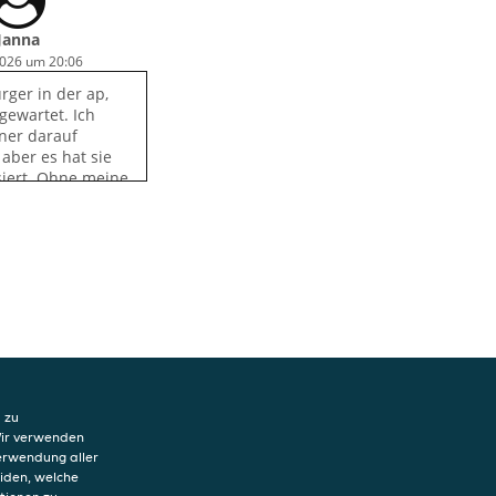
Janna
2026 um 20:06
rger in der ap,
gewartet. Ich
lner darauf
aber es hat sie
siert. Ohne meine
ch 40 Min. hätten
 gemerkt, dass
ung fertig war.
 zu
Wir verwenden
Verwendung aller
eiden, welche