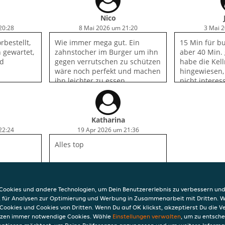
Nico
20:28
8 Mai 2026 um 21:20
3 Mai 
rbestellt,
Wie immer mega gut. Ein
15 Min für bu
 gewartet,
zahnstocher im Burger um ihn
aber 40 Min. 
nd
gegen verrutschen zu schützen
habe die Kel
wäre noch perfekt und machen
hingewiesen, 
ihn leichter zu essen
nicht interes
Nachfrage na
sie nicht mal
meine Bestell
Katharina
22:24
19 Apr 2026 um 21:36
Alles top
ookies und andere Technologien, um Dein Benutzererlebnis zu verbessern und
, für Analysen zur Optimierung und Werbung in Zusammenarbeit mit Dritten. 
Cookies und Cookies von Dritten. Wenn Du auf OK klickst, akzeptierst Du die 
etzen immer notwendige Cookies. Wähle
Einstellungen verwalten
, um zu entsch